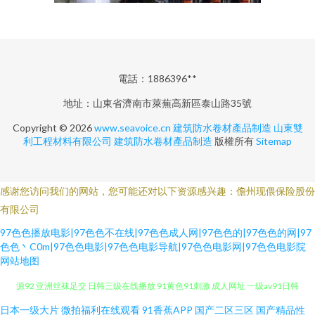
電話：1886396**
地址：山東省濟南市萊蕪高新區泰山路35號
Copyright © 2026
www.seavoice.cn
建筑防水卷材產品制造
山東雙
利工程材料有限公司
建筑防水卷材產品制造
版權所有
Sitemap
感谢您访问我们的网站，您可能还对以下资源感兴趣：儋州现偎保险股份
有限公司
97色色播放电影|97色色不在线|97色色成人网|97色色的|97色色的网|97
色色丶C0m|97色色电影|97色色电影导航|97色色电影网|97色色电影院
网站地图
婷婷五月天社区 久草综合网 美女黄久久 亚洲色图网址 91免费在线看 超碰资
日本一级大片
微拍福利在线观看
91香蕉APP
国产二区三区
国产精品性