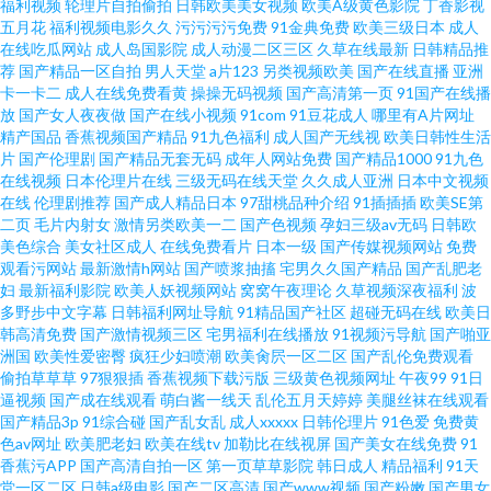
福利视频
轮理片自拍偷拍
日韩欧美美女视频
欧美A级黄色影院
丁香影视
五月花
福利视频电影久久
污污污污免费
91金典免费
欧美三级日本
成人
在线吃瓜网站
成人岛国影院
成人动漫二区三区
久草在线最新
日韩精品推
类av 俺也去色官网 性欧美第二页 国产免费一线在线观看 91国产导航 日韩福
荐
国产精品一区自拍
男人天堂
a片123
另类视频欧美
国产在线直播
亚洲
卡一卡二
成人在线免费看黄
操操无码视频
国产高清第一页
91国产在线播
利一区 超踫人人色 日韩A片精品 91av福利视频 国产91尤物视频免费 91每日
放
国产女人夜夜做
国产在线小视频
91com
91豆花成人
哪里有A片网址
精产国品
香蕉视频国产精品
91九色福利
成人国产无线视
欧美日韩性生活
片
国产伦理剧
国产精品无套无码
成年人网站免费
国产精品1000
91九色
更新 男人天堂成人网 久荜中文字摹 91大片视频 午夜私人影院 成人欧美精产
在线视频
日本伦理片在线
三级无码在线天堂
久久成人亚洲
日本中文视频
在线
伦理剧推荐
国产成人精品日本
97甜桃品种介绍
91插插插
欧美SE第
国品久久 欧美成a人在线观看久 伊人大香蕉小说 91淫片 欧韩美日综合 亚洲日
二页
毛片内射女
激情另类欧美一二
国产色视频
孕妇三级av无码
日韩欧
美色综合
美女社区成人
在线免费看片
日本一级
国产传媒视频网站
免费
观看污网站
最新激情h网站
国产喷浆抽搐
宅男久久国产精品
国产乱肥老
韩国产成人在线 欧美黄sss 伦理AV资源网 91私密 欧美性交贴图 91交配 久久
妇
最新福利影院
欧美人妖视频网站
窝窝午夜理论
久草视频深夜福利
波
多野步中文字幕
日韩福利网址导航
91精品国产社区
超碰无码在线
欧美日
草视频 91系列在线视频 欧美视频在线直播 91原创观频在线观看 欧美亚洲麻
韩高清免费
国产激情视频三区
宅男福利在线播放
91视频污导航
国产啪亚
洲国
欧美性爱密臀
疯狂少妇喷潮
欧美肏屄一区二区
国产乱伦免费观看
偷拍草草草
97狠狠插
香蕉视频下载污版
三级黄色视频网址
午夜99
91日
豆
逼视频
国产成在线观看
萌白酱一线天
乱伦五月天婷婷
美腿丝袜在线观看
国产精品3p
91综合碰
国产乱女乱
成人xxxxx
日韩伦理片
91色爱
免费黄
色av网址
欧美肥老妇
欧美在线tv
加勒比在线视屏
国产美女在线免费
91
香蕉污APP
国产高清自拍一区
第一页草草影院
韩日成人
精品福利
91天
堂一区二区
日韩a级电影
国产二区高清
国产www视频
国产粉嫩
国产男女