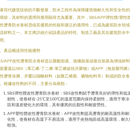
著現代建筑技術的不斷發展，防水工程作為保障建筑物耐久性和安全性的
環節，其材料的選擇與應用顯得尤為重要。其中，SBS/APP彈性體/塑性
性瀝青防水卷材憑借其優異的性能和廣泛的適用性，已成為建筑防水領域
流材料之一。本文將詳細介紹該產品的特性、制造工藝及其在建筑防水中
用。
、產品概述與性能優勢
BS/APP改性瀝青防水卷材是以聚酯胎基、玻纖胎基或復合胎基為增強材
面覆蓋以SBS（苯乙烯-丁二烯-苯乙烯嵌段共聚物）或APP（無規聚丙烯
性瀝青涂層，并覆以隔離材料（如聚乙烯膜、礦物粒料等）制成的防水卷
。根據改性劑的不同，主要分為兩類：
SBS彈性體改性瀝青防水卷材：SBS改性劑賦予瀝青良好的彈性和低
韌性，使卷材在-25℃至100℃的溫度范圍內保持柔韌性，適用于寒冷
區和溫差變化大的環境，具有優異的抗裂性和耐疲勞性。
APP塑性體改性瀝青防水卷材：APP改性劑提高瀝青的耐高溫性和耐
化性，使卷材在高溫下不易流淌，適用于炎熱地區或高溫環境，耐久
較強。