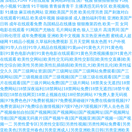
频
加勒比91AV
91在线观看
黄网站av在线
国产视频
狠狠擼狠狠擼
91桃
色小视频
91激情
91干啪啪
青青操青青干
主播诱惑无码专区
欧美视频电
影
91播放
麻豆桃色网站
亚洲欧美国产另类
欧美伦理另类
国产刺激对白
在线观看91精品
欧美成年视频
操碰操揉
成人微拍福利导航
亚洲欧美国产
日韩
成年在线观看免费
岛国精品在线播放
狠狠撸第四色
欧美一页
女同
电影在线观看
91网国产尤物在
毛片网站黄色
狼人三级片
高清男同
国产
日韩伦理淫
成年免费视频
亚洲欧美中文视频
东京热亚洲色图
蜜桃成人超
碰网
91精品小视频
久草福利免费视影
五月天堂网
狼友色图
91户外视
频|91华人白丝|91华人精品在线视频|91黄pin|91黄色大片|91黄色电
影|91黄色电影内射|91黄色电影在线观看|91黄色另类视频播放|91黄色片
在线观看
欧美性交网站|欧美性交无码|欧美性交影院|欧美性交直播|欧美
性交综合|欧美性另类|欧美性乱插插插|欧美性乱大|欧美性乱伦|欧美性猛
交久久
国产三级网址资源|国产三级网址|国产三级网站免费观看|国产三
级网站|国产三级视频道|国产三级视频|国产三级三级在线观看|国产三级
片在线观看|国产三级片网站免费|国产三级片网站
18禁美女无遮挡|18禁
免费网站|18禁深夜福利|18禁网站|18禁网站免费|18禁无遮挡|18禁午夜
影院|18禁在线网页|18禁止视频在线|18经禁的网站
97免费人妻无码视
频|97免费色色|97免费射视频|97免费视屏碰碰|97免费在线偷情视频|97
免费资源站|97免费综合激情视频|97摸97色|97摸视频|97男人去色色
国
产视频偷拍自拍|国产视频网|国产视频网站|国产视频网址|国产视频网址
导航|国产视频无码黄片|国产视频午夜|国产视频亚洲|国产视频一|国产视
频一二
另类性爱专区|另类性交影院|另类性视频|另类性网站免费看|另类
亚欧美色|另类亚州春色|另类亚洲成人|另类亚洲欧美日韩|另类亚洲欧美