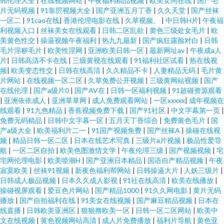
韩伦理大全
|
在线视频网站
|
午夜福利精品视频
|
欧美女同在线
|
国产毛
片无码视频
|
91靠屄视频大全
|
国产亚洲五月丁香
|
久久天堂
|
国产丝袜
一区二
|
91cao在线
|
香港伦理电影在线
|
久草视频、
|
中日韩H片
|
午夜福
利视频入口
|
丝袜美女在线观看
|
日韩二区乱欲
|
黄色三级处女毛片
|
欧
美黄色性交
|
操逼视频午夜福利
|
热九九最新
|
国产疯狂露脸对白
|
日韩
毛片淫秽毛片
|
欧美性淫网
|
亚洲欧美日韩一区
|
最新网址av
|
午夜成a人
片
|
日韩高清不卡在线
|
三级黄视在线观看
|
91福利社区试看
|
热在线视
频
|
欧美变态性交
|
日韩在线高清
|
久久精品不卡
|
人妻精品无码
|
毛片黄
片网站
|
在线视频一区二区
|
久草免费公开视频
|
三级黄网站视频
|
国产
在线伦理
|
国产a级片0
|
国产AV在
|
日韩一区福利视频
|
91超碰资源观看
|
亚洲依依成人
|
亚洲草草网
|
成人免费观看网站
|
一区xxxxx
|
成年视频在
线观看
|
91九色精品
|
香蕉视频免费下载
|
国产91社区
|
中文字幕第一页
|
免费无码精品
|
日韩中文字幕一区
|
五月天丁香综合
|
免费黄色毛片
|
国
产a级大全
|
欧美福利片二一
|
91国产视频免费
|
国产丝袜A
|
操碰在线视
频
|
精品日韩一区二区
|
日本在线艺术写真
|
三级片a片视频
|
极品性爱导
航
|
一区二区自拍
|
欧美色图激情文学
|
午夜伦理三级
|
国产视频视频
|
宅
宅网伦理电影
|
欧美喷潮H
|
国产亚洲日本精品
|
国语自产精品视频
|
午夜
寂寞欧美
|
丝袜91视频
|
新夜色福利帮网站
|
日韩操逼大片
|
人妖三级片
|
日韩成人极品视频
|
日本久久成人影视
|
91社在线高清
|
欧美在线播放
|
操碰视屏观看
|
爱豆色片网站
|
国产精品1000
|
91久久网电影
|
黄片无码
播放
|
国产自拍福利在线
|
91美女在线视频
|
国产麻豆精品视频
|
日本在
线直播
|
日韩欧美亚洲区
|
狠狠撸欧美一区
|
日韩一区二区网站
|
欧美中
文在线视频
|
黄色视频网站高清
|
成人片免费播放
|
福利片导航
|
黄色亚