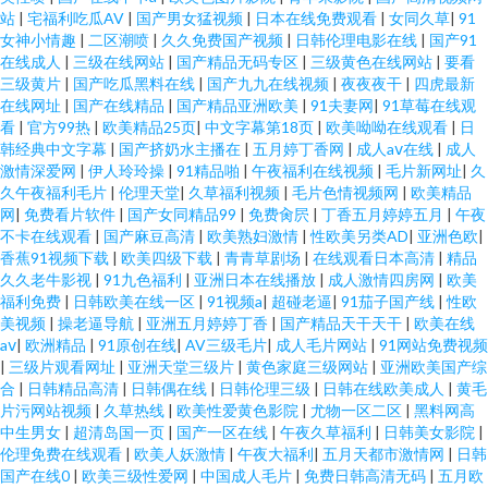
站
|
宅福利吃瓜AV
|
国产男女猛视频
|
日本在线免费观看
|
女同久草
|
91
女神小情趣
|
二区潮喷
|
久久免费国产视频
|
日韩伦理电影在线
|
国产91
在线成人
|
三级在线网站
|
国产精品无码专区
|
三级黄色在线网站
|
要看
三级黄片
|
国产吃瓜黑料在线
|
国产九九在线视频
|
夜夜夜干
|
四虎最新
在线网址
|
国产在线精品
|
国产精品亚洲欧美
|
91夫妻网
|
91草莓在线观
看
|
官方99热
|
欧美精品25页
|
中文字幕第18页
|
欧美呦呦在线观看
|
日
韩经典中文字幕
|
国产挤奶水主播在
|
五月婷丁香网
|
成人aⅴ在线
|
成人
激情深爱网
|
伊人玲玲操
|
91精品啪
|
午夜福利在线视频
|
毛片新网址
|
久
久午夜福利毛片
|
伦理天堂
|
久草福利视频
|
毛片色情视频网
|
欧美精品
网
|
免费看片软件
|
国产女同精品99
|
免费肏屄
|
丁香五月婷婷五月
|
午夜
不卡在线观看
|
国产麻豆高清
|
欧美熟妇激情
|
性欧美另类AD
|
亚洲色欧
|
香蕉91视频下载
|
欧美四级下载
|
青青草剧场
|
在线观看日本高清
|
精品
久久老牛影视
|
91九色福利
|
亚洲日本在线播放
|
成人激情四房网
|
欧美
福利免费
|
日韩欧美在线一区
|
91视频a
|
超碰老逼
|
91茄子国产线
|
性欧
美视频
|
操老逼导航
|
亚洲五月婷婷丁香
|
国产精品天干天干
|
欧美在线
aⅴ
|
欧洲精品
|
91原创在线
|
AV三级毛片
|
成人毛片网站
|
91网站免费视频
|
三级片观看网址
|
亚洲天堂三级片
|
黄色家庭三级网站
|
亚洲欧美国产综
合
|
日韩精品高清
|
日韩偶在线
|
日韩伦理三级
|
日韩在线欧美成人
|
黄毛
片污网站视频
|
久草热线
|
欧美性爱黄色影院
|
尤物一区二区
|
黑料网高
中生男女
|
超清岛国一页
|
国产一区在线
|
午夜久草福利
|
日韩美女影院
|
伦理免费在线观看
|
欧美人妖激情
|
午夜大福利
|
五月天都市激情网
|
日韩
国产在线0
|
欧美三级性爱网
|
中国成人毛片
|
免费日韩高清无码
|
五月欧