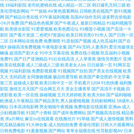
线
18福利影院
老司机蜜桃在线
成人精品一区二区
韩日爆乳无码三级
欧
美伦理电影网站
艹艹操操
AV黄色观看网站
日韩欧美在线国产
新91视频
码 国产原创精品自拍 91V精品 日本av免费网 亚洲天堂BT www91在线视频 深
网
国产精品分类在线
97午夜福利视频
岛国AV动作无码
波多野吉依电影
小h片免费
国产精品色色视屏
国产午夜成人
最新日韩精品
91福利视频导
爱激情网五月婷婷 91视屏福利导航 传媒视频一区免费播放 精品亚洲日韩在
航
欧美喷水影院
91爱爱视频
欧美色图论坛
91榴莲小视频
国产高清一卡
新区
国产看片资源
二色吧97资源站
欧美日韩另类0
91华人
国产日韩一区
二区
日本网站在线免费
免费潮喷
91原创国产视频
成人吃瓜福利
国产在
线专区 深夜91福利社 91九色在线磁力 国产精品不卡二区 91肏碰 日韩精品久
线9
操碰高清免费视频
午夜电影全集
国产AV无码
人妻系列
爱豆传媒倩女
幽魂
超清国产剧大全
91中文字幕在线
免费在线小视频
吃瓜福利小视频
久入口 1024国产毛片 91青青娱乐 92免费福利视频 黄污污在线观看 青青草在
免费91
国产日产亚洲精品
91社在线高清
人人草香蕉
激情另类图片
亚洲
欧美在线观看
成人三级成人三级
欧美老女人bb
日日操第一页
91网豆花
视频
91福利剧场
免费影视观看
91视频国产自拍
国产美女在线视频
欧美
线狠狠操 91迷奸在线 黄色二级特片 先锋影音美女 AV资源导航大全 人妻操操
又大
无码四虎
女同激吻视频
极品性爱导航
欧美国产拳交喷奶
中文字幕
第三页
超碰成人影视
欧美日韩中文一区
手机看片1204
91色快播
福利撸
东京热伊人久久9 一本本日无码 婷婷激情五月天小说 日本福利福利福利视频
影院
激情五月天国产
综合网五月天
美女主播青草
国产高清不卡视频
四
虎影视
欧美一区在线
操碰视频
五月天婷婷欧美
欧美大BB
国产福利啪啪
欧洲成人午夜精品
国产精品美乳
男人操蜜桃视频
无码射精网站
18成年人
91www网页 青草社区 国产第91页 日韩av视频 91在线精品视频导航 久久亚洲
网站
日本高清电影网
男女啪啪午夜视频
免费电影在线观看
亚洲ab
成人
少妇视频导航
91国产小青蛙
国产成年免费网站
国产视频高清在线
精品香
熟妇熟女 色WWW亚洲国产 91av直播 91三及片网址 国产不卡操逼 少妇熟女
蕉
求a片网址
麻豆tv在线观看
在线撸丝片
91草碰
国产成人激情视频
黑料
吃瓜精品偷拍
91大神合集
成人拍拍拍免费
香港伦理剧
日韩大片观看网址
日韩免费电影
91羞羞视频
国产网站
青草全福视在线
性导航影视AV
日本
一区二区 豆花网站免费在线观看 91Av福利入口 91jiuyi 国产综合自拍一区 91