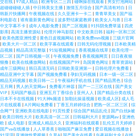
交在线
|
97成人精品
|
欧洲专区二三四
|
碰啊操在线观看
|
男女打泡网站
|
超碰碰碰碰人插
|
中日韩美女主播
|
激情五月综合
|
国产高清有对白
|
日
韩新片快播网
|
午夜视频在线
|
久久亚洲卡一卡二
|
青青草美女
|
国产福
利电影在
|
谁有最新黄色网址
|
波多野结家庭教师
|
欧美女人与兽
|
日本
中文字幕不卡
|
成年人电影免费
|
国产二区视频
|
91抖阴免费草逼
|
四虎
影库
|
高清主播资源站
|
伦理片神马影院
|
中文欧美日韩
|
福利一区和三区
|
欧美色图亚洲性爱
|
黄色日皮视频网站
|
欧美免费mm视频
|
三级片官网
|
欧美大片一区二区
|
欧美字幕在线观看
|
日韩无码伦理视频
|
日本欧美精
品视频
|
精品高清完整版
|
91短视频网址
|
香蕉视频在线草
|
欧美伦理一
区二区
|
国产日韩视频一区
|
午夜视频免费
|
香蕉视频网页
|
日日夜夜狠
狠撸
|
欧美在线播放网站
|
在线视频国产99
|
岛国黄色网址
|
青草资源站
|
成年三级网站
|
韩日高清无码
|
日韩欧美亚洲第一
|
日韩伦理片免费看
|
精品亚洲中文字幕
|
国产视频免费看
|
孕妇无码视频
|
日本一级一区二区
|
精品无码视频
|
欧美日韩一二
|
午夜福利手机在线
|
国产精品黑色
|
综合
五月网
|
男人的天堂网av
|
免费看片神嚣
|
国产一二三区在线
|
国产美女
VIP
|
无码国产极品
|
亚洲五月丁香综合
|
亚州人人
|
国产精品分类在线
|
日本不卡在线视频
|
91大神k频道
|
加勒比操逼视频
|
欧美成人区
|
成人毛
片在线观看
|
A片网站免费看
|
丁香五月婷婷综合
|
肥熟一区二区三区
|
综
合网艹
|
亚洲欧美在线电影
|
91页性爱
|
综合国产精品乱伦
|
国产白丝jk被
|
欧美日韩性大片
|
欧美高清一区二区
|
日韩福利大片
|
资源网av
|
亚洲色
欧
|
成人电影
|
亚洲成人精品久久
|
亚洲福利在线观看
|
乱伦五月天婷婷
|
国产va在线播放
|
人人草香蕉
|
啪啪国产麻豆免费
|
爱豆视频在线播放
|
91淫浮
|
亚洲做性爱视频
|
久草A
|
国产美女在线看
|
午夜福利大全
|
在线