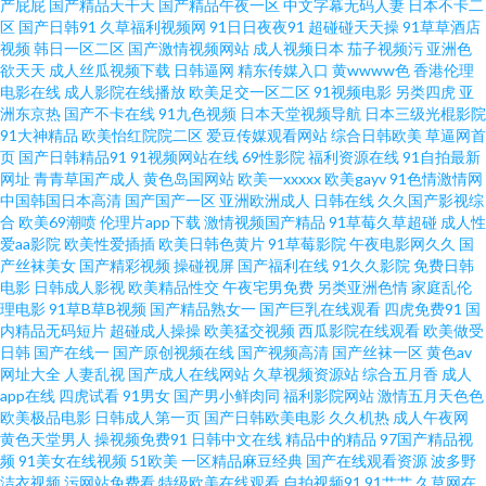
产屁屁
国产精品天干天
国产精品午夜一区
中文字幕无码人妻
日本不卡二
区
国产日韩91
久草福利视频网
91日日夜夜91
超碰碰天天操
91草草酒店
操熟女视频 黑丝综合网 天美mv免费mv入口 欧洲色图17p 91电影院女人的天
视频
韩日一区二区
国产激情视频网站
成人视频日本
茄子视频污
亚洲色
欲天天
成人丝瓜视频下载
日韩逼网
精东传媒入口
黄wwww色
香港伦理
电影在线
成人影院在线播放
欧美足交一区二区
91视频电影
另类四虎
亚
堂 AV天堂色情亚洲成人 国产男人天堂 日本v韩国v欧洲 91黄色传媒公司 国内
洲东京热
国产不卡在线
91九色视频
日本天堂视频导航
日本三级光棍影院
91大神精品
欧美怡红院院二区
爱豆传媒观看网站
综合日韩欧美
草逼网首
精品区 91精品视频在线免费观看 女同网址 日韩新网片 97大香蕉伊人 豆花综
页
国产日韩精品91
91视频网站在线
69性影院
福利资源在线
91自拍最新
网址
青青草国产成人
黄色岛国网站
欧美一xxxxx
欧美gayv
91色情激情网
中国韩国日本高清
国产国产一区
亚洲欧洲成人
日韩在线
久久国产影视综
合网 激情与性爱 免费92福利视频 色天堂污 AV大香蕉 日韩成人网 久久超碰成
合
欧美69潮喷
伦理片app下载
激情视频国产精品
91草莓久草超碰
成人性
爱aa影院
欧美性爱插插
欧美日韩色黄片
91草莓影院
午夜电影网久久
国
人 国99国产在线 日本亚洲国产婷婷 aV福利在线网 黄污视频在线观看导航 91
产丝袜美女
国产精彩视频
操碰视屏
国产福利在线
91久久影院
免费日韩
电影
日韩成人影视
欧美精品性交
午夜宅男免费
另类亚洲色情
家庭乱伦
理电影
91草B草B视频
国产精品熟女一
国产巨乳在线观看
四虎免费91
国
色啦自拍 传媒视频在线看 久久黄色视频网站 91视频国产网站 久热只精品在
内精品无码短片
超碰成人操操
欧美猛交视频
西瓜影院在线观看
欧美做受
日韩
国产在线一
国产原创视频在线
国产视频高清
国产丝袜一区
黄色av
线 日韩精品1 影音先锋毛片资源 91经典视频观看 国产成人男男影院 四虎国产
网址大全
人妻乱视
国产成人在线网站
久草视频资源站
综合五月香
成人
app在线
四虎试看
91男女
国产男小鲜肉同
福利影院网站
激情五月天色色
欧美极品电影
日韩成人第一页
国产日韩欧美电影
久久机热
成人午夜网
精品一区 91偷拍视频网站 精品日韩人妻无码系列 一本色道婷婷久久 99热青
黄色天堂男人
操视频免费91
日韩中文在线
精品中的精品
97国产精品视
频
91美女在线视频
51欧美
一区精品麻豆经典
国产在线观看资源
波多野
草 久热99热热 宅男看片网站 超碰91久久网 青青草网av黄色在线 91日韩无打
洁衣视频
污网站免费看
特级欧美在线观看
自拍视频91
91艹艹
久草网在