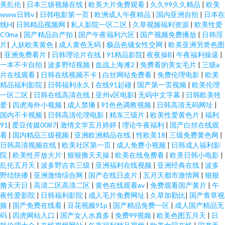
美乱伦
|
日本三级视频在线
|
欧美大片免费观看
|
久久99久久精品
|
欧美
www日韩v
|
日韩电影第一页
|
欧洲成人午夜精品
|
国内亚洲自拍
|
日本在
线H
|
日韩精品视频网
|
私人影院一区二区
|
久草视频福利资源
|
欧美性爱
C0ma
|
国产精品自产拍
|
国产午夜福利六区
|
国产视频免费播放
|
日韩淫
片
|
人妖欧美黄色
|
成人黄色无码
|
极品色骚女性交网
|
欧美亚洲另类色图
|
亚洲免费看片
|
日韩理论片在线
|
91精品影院
|
夜夜操B
|
午夜福利操逼
|
一本不卡自拍
|
波多野结视频
|
血战上海滩2
|
免费看的美女毛片
|
三级a
片在线观看
|
日韩在线视频不卡
|
白丝网站免费看
|
免费伦理电影
|
欧美
精品福利影院
|
日韩福利永久
|
在线91起碰
|
国产第一页视频
|
欧美伦理
一区二区
|
日韩在线高清在线
|
亚州v区电影
|
无码中文字幕
|
日韩欧美牲
爱
|
四虎海外小视频
|
成人禁播
|
91色色调教视频
|
日韩高清无码网址
|
国内不卡视频
|
日韩高清伦理电影
|
精东三级片
|
欧美性爱黄色片
|
福利
91
|
爱豆传媒0087
|
激情文学五月婷婷
|
理论午夜福利
|
国产白丝在线观
看
|
国内精品三级视频
|
亚洲欧洲精品在线
|
性欧美18
|
三级免费黄色网
|
日韩高清视频在线
|
欧美社区第一页
|
成人免费小视频
|
日韩成人福利影
院
|
欧美性开放大片
|
狠狠撸天天操
|
欧美在线免费看
|
欧美日韩小电影
|
乱伦五月天
|
波多野吉衣三级
|
亚洲福利在线视频
|
亚洲经典在线
|
波多
野结快播
|
亚洲激情综合网
|
国产在线日皮片
|
五月天都市激情网
|
狠狠
撸天天日
|
高清二区高清二区
|
黄色在线观看av
|
免费观看国产黄片
|
午
夜性爱影院
|
日韩福利影院
|
成人毛片免费网址
|
久草加勒比
|
国产青草视
频
|
国产免费在线看
|
豆花视频91p
|
国产精品免费一区
|
成人国产精品无
码
|
四虎网站入口
|
国产女人水真多
|
免费99视频
|
欧美色图五月天
|
日