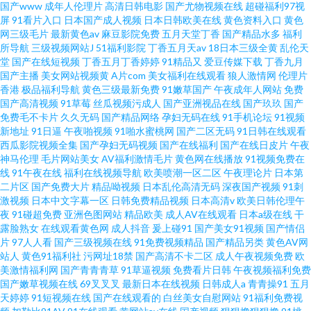
国产www
成年人伦理片
高清日韩电影
国产尤物视频在线
超碰福利97视
屏
91看片入口
日本国产成人视频
日本日韩欧美在线
黄色资料入口
黄色
网三级毛片
最新黄色av
麻豆影院免费
五月天堂丁香
国产精品水多
福利
所导航
三级视频网站J
51福利影院
丁香五月天av
18日本三级全黄
乱伦天
堂
国产在线短视频
丁香五月丁香婷婷
91精品又
爱豆传媒下载
丁香九月
国产主播
美女网站视频黄
A片com
美女福利在线观看
狼人激情网
伦理片
香港
极品福利导航
黄色三级最新免费
91嫩草国产
午夜成年人网站
免费
国产高清视频
91草莓
丝瓜视频污成人
国产亚洲视品在线
国产玖玖
国产
免费毛不卡片
久久无码
国产精品网络
孕妇无码在线
91手机论坛
91视频
新地址
91日逼
午夜啪视频
91啪水蜜桃网
国产二区无码
91日韩在线观看
西瓜影院视频全集
国产孕妇无码视频
国产在线福利
国产在线日皮片
午夜
神马伦理
毛片网站美女
AV福利激情毛片
黄色网在线播放
91视频免费在
线
91午夜在线
福利在线视频导航
欧美喷潮一区二区
午夜理论片
日本第
二片区
国产免费大片
精品呦视频
日本乱伦高清无码
深夜国产视频
91刺
激视频
日本中文字幕一区
日韩免费精品视频
日本高清v
欧美日韩伦理午
夜
91碰超免费
亚洲色图网站
精品欧美
成人AV在线观看
日本a级在线
干
露脸熟女
在线观看黄色网
成人抖音
爰上碰91
国产美女91视频
国产情侣
片
97人人看
国产三级视频在线
91免费视频精品
国产精品另类
黄色AV网
站人
黄色91福利社
污网址18禁
国产高清不卡二区
成人午夜视频免费
欧
美激情福利网
国产青青青草
91草逼视频
免费看片日韩
午夜视频福利免费
国产嫩草视频在线
69叉叉叉
最新日本在线视频
日韩成人a
青青操91
五月
天婷婷
91短视频在线
国产在线观看的
白丝美女自慰网站
91福利免费视