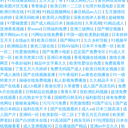
利
|
91在线播放精品
|
五月天堂丁香
|
91成人网站入口
|
黄色网纸免费看
|
欧美图片区无毒
|
青青操必
|
欧美日韩一二三区
|
伦理片秋霞电影
|
亚洲
欧洲日韩在线
|
91亚洲
|
91精品视频网站
|
麻豆精品av入口
|
五月激情综
合婷婷
|
亚洲无码欧洲
|
欧美同人纯爱剧
|
深夜在线伊人影视
|
超碰狠狠
操
|
97爱碰窝窝
|
国产成人精品日本
|
操操自拍
|
久草高潮
|
91精品成人
|
亚洲香蕉视频
|
草www
|
日韩福利免费
|
亚洲三级网址
|
国产脚交视频
|
黄片网站av大全
|
污网站在线免费看
|
中国一级
|
欧美熟妇视频
|
日本婷婷
五月天
|
在线@久草
|
欧美日韩区
|
国产网站91
|
久久乡村导航
|
91视频平
台
|
欧洲精品色
|
黄色三级在线
|
日韩AV福利
|
日本不卡免费一区
|
欧美
一区二
|
性爱激情网址
|
国产免费小电影
|
恋足国产免费专区
|
91成人天
堂一区
|
欧美另类第13页
|
亚洲日本视频
|
香蕉视频在线视频
|
激情主播
网页
|
午夜好福利
|
精品中文字幕久久
|
欧美性爱综合色图
|
免费观看草
莓视频
|
丁香五月六月婷婷
|
免费无码国产成人
|
欧美日韩美女视频
|
国
产成人激情
|
国产在线视频直播
|
污午夜福利
|
av黄色在线播放
|
91一级
特黄大片
|
操碰在线免费视频
|
私人影视免费播放
|
久久精品不卡
|
三级
国产在线看
|
成人h视屏
|
香港伦理
|
久草蜜臀
|
成人国产高清无码
|
免费
h片在线观看
|
日韩精品在线播放
|
青青久草
|
亚欧洲乱码视频
|
超清免费
在线观看
|
乱伦熟女中文字幕
|
国模吧日韩无码
|
福利影院1
|
谁有免费黄
色网址
|
狠狠肏逼网站
|
污污污污免费
|
另类激情图
|
91国产论坛
|
国产盗
色日本精品
|
福利在线不卡
|
国产在线观看的
|
成人va
|
日本三级高清
|
成
人国产片
|
亚洲码一区
|
欧美影院一区二区
|
丁香五月五月婷婷
|
欧美肥
胖老妇
|
国产白丝喷水在线
|
91高清国产
|
精东无码
|
97伦理影院
|
日本在
线视频看看
|
成人亚洲视频30
|
正在播放国产精品
|
亚洲av中文久久
|
欧