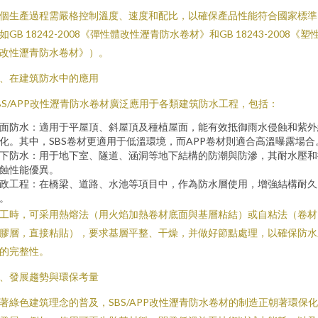
個生產過程需嚴格控制溫度、速度和配比，以確保產品性能符合國家標準
如GB 18242-2008《彈性體改性瀝青防水卷材》和GB 18243-2008《塑
改性瀝青防水卷材》）。
、在建筑防水中的應用
BS/APP改性瀝青防水卷材廣泛應用于各類建筑防水工程，包括：
面防水：適用于平屋頂、斜屋頂及種植屋面，能有效抵御雨水侵蝕和紫外
化。其中，SBS卷材更適用于低溫環境，而APP卷材則適合高溫曝露場合
下防水：用于地下室、隧道、涵洞等地下結構的防潮與防滲，其耐水壓和
蝕性能優異。
政工程：在橋梁、道路、水池等項目中，作為防水層使用，增強結構耐久
。
工時，可采用熱熔法（用火焰加熱卷材底面與基層粘結）或自粘法（卷材
膠層，直接粘貼），要求基層平整、干燥，并做好節點處理，以確保防水
的完整性。
、發展趨勢與環保考量
著綠色建筑理念的普及，SBS/APP改性瀝青防水卷材的制造正朝著環保