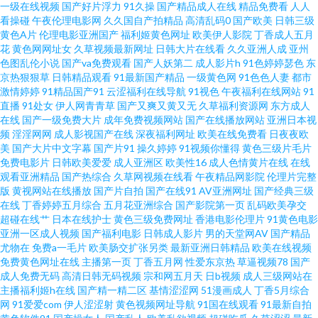
一级在线视频
国产好片浮力
91久操
国产精品成人在线
精品免费看
人人
看操碰
午夜伦理电影网
久久国自产拍精品
高清乱码0
国产欧美
日韩三级
熟女丝袜福利 九一视频免费入口 AV无吗在线 日本高清在线视频 91n视频 99
黄色A片
伦理电影亚洲国产
福利姬黄色网址
欧美伊人影院
丁香成人五月
花
黄色网网址女
久草视频最新网址
日韩大片在线看
久久亚洲人成
亚州
色图乱伦小说
国产va免费观看
国产人妖第二
成人影片h
91色婷婷瑟色
东
福利在线视频 欧美日韩色五月 91传媒视频在线观看 国产视频25页 91线上看
京热狠狠草
日韩精品观看
91最新国产精品
一级黄色网
91色色人妻
都市
激情婷婷
91精品国产91
云涩福利在线导航
91视色
午夜福利在线网站
91
黑丝www国产 日韩两性网 51国产视频入口 AV大香蕉久久草 精品国产视色 午
直播
91处女
伊人网青青草
国产又爽又黄又无
久草福利资源网
东方成人
在线
国产一级免费大片
成年免费视频网站
国产在线播放网站
亚洲日本视
频
淫淫网网
成人影视国产在线
深夜福利网址
欧美在线免费看
日夜夜欧
夜91伦理 东方美女av在线 欧美性爱DV 91白浆 91自拍com 韩精品久久 日韩
美
国产大片中文字幕
国产片91
操久婷婷
91视频你懂得
黄色三级片毛片
免费电影片
日韩欧美爱爱
成人亚洲区
欧美性16
成人色情黄片在线
在线
色情 影音先锋电影变态 91网页破解免费 国产99热青青草 欧美国产精品二区
观看亚洲精品
国产热综合
久草网视频在线看
午夜精品网影院
伦理片完整
版
黄视网站在线播放
国产片自拍
国产在线91
AV亚洲网址
国产经典三级
在线
丁香婷婷五月综合
五月花亚洲综合
国产影院第一页
乱码欧美孕交
五月天亭亭色 91九色蝌蚪国产 国产精品久久高潮 中文字幕无码伦区 国产色
超碰在线艹
日本在线护士
黄色三级免费网址
香港电影伦理片
91黄色电影
亚洲一区成人视频
国产福利电影
日韩成人影片
男的天堂网AV
国产精品
色 亚洲色欧美色性爱春色 东方成人影库 婷婷五月天乱 97亚洲精品成人 色色
尤物在
免费a一毛片
欧美肠交扩张另类
最新亚洲日韩精品
欧美在线视频
免费黄色网址在线
主播第一页
丁香五月网
性爱东京热
草逼视频78
国产
成人免费无码
高清日韩无码视频
宗和网五月天
日b视频
成人三级网站在
伦图 AV海角女人操逼网 日韩三级在线观看 91视频最新导航 女同自慰网站 91
主播福利姬h在线
国产精一精二区
基情涩涩网
51漫画成人
丁香5月综合
网
91爱爱com
伊人涩涩射
黄色视频网址导航
91国在线观看
91最新自拍
精品视频下载 九九热一6 亚洲天堂视频网站 wwwav五月天资源 91食品免費