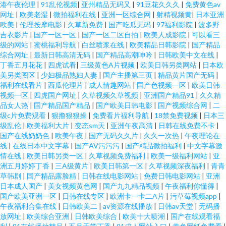
港午夜伦理
|
91乱伦视频
|
亚州精品无码又
|
91豆花久久久
|
免费黄色av
网址
|
欧美老湿
|
微拍福利在线
|
亚洲一区综合网
|
射精视频黄
|
日本亚洲
欧美
|
伦理按摩电影
|
久草新免费
|
国产吃瓜无码
|
97福利影院
|
波多野
吉衣影片
|
国产一区一区
|
国产一区二区自拍
|
欧美人成影院
|
可以看三
级的网站
|
蜜桃福利导航
|
白丝喷浆在线
|
欧美精品日韩影院
|
国产精品
综合网址
|
最新日韩高清无码
|
国产精品高潮呻吟
|
日韩欧美中文在线
|
丁香五月花花
|
四虎试看
|
三级黄色A片视频
|
欧美日韩另类网站
|
日本欧
美另类图区
|
少妇极品熟妇人妻
|
国产主播第三页
|
精品黄片国产无码
|
福利在线看片
|
西瓜伦理片
|
成人情趣网站
|
国产色视频一区
|
欧美日韩
视频一区
|
四虎国产网址
|
久草视频久草视频
|
亚洲国产精品91
|
久久精
品女人热
|
国产精品国产精品
|
国产欧美日韩电影
|
国产视频综合网
|
二
级c片免费观看
|
狠撸狠狠操
|
免费看片福利导航
|
18禁免费视频
|
日本三
级乱伦
|
欧美福利大片
|
变态sm天
|
亚洲午夜高清
|
日韩在线免费不卡
|
国产在线奶奶色
|
欧美午夜
|
国产无码久久片
|
久久一次热
|
午夜理论在
线
|
在线日本中文字幕
|
国产AV污污污
|
国产精品微拍福利
|
中文字幕激
情在线
|
欧美日韩另类一区
|
久草视频免费福利
|
欧美一级福利网站
|
亚
洲五月婷婷丁香
|
三A级黄片
|
欧美日韩第一区
|
久草视频深夜福利
|
青青
草韩剧
|
国产精品露脸精
|
日韩在线电影网站
|
免费日韩电影网站
|
亚洲
日本成人国产
|
美女视频黄色网
|
国产九九精品视频
|
午夜福利你懂得
|
国产欧美亚洲一区
|
日韩在线专区
|
欧洲卡一卡二A片
|
污草莓视频app
|
午夜福利合集在线
|
日韩欧美二
|
av资源在线播放
|
日韩av天堂
|
无码播
放网址
|
欧美综合亚洲
|
日韩欧美综合
|
欧美十大喷潮
|
国产在线观看福