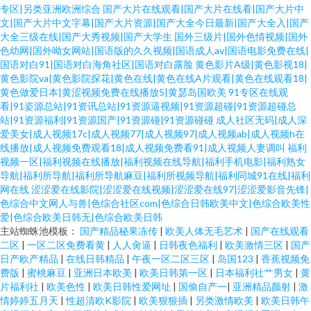
专区|另类亚洲欧洲综合
国产大片在线观看|国产大片在线看|国产大片中
文|国产大片中文字幕|国产大片资源|国产大全今日最新|国产大全入|国产
大全三级在线|国产大秀视频|国产大学生
国外三级片|国外色情视频|国外
色幼网|国外呦女网站|国语版的久久视频|国语成人av|国语电影免费在线|
国语对白91|国语对白海角社区|国语对白露脸
黄色影片A级|黄色影视18|
黄色影院va|黄色影院探花|黄色在线|黄色在线A片观看|黄色在线观看18|
黄色做爱日本|黄涩视频免费在线播放5|黄瑟岛国欧美
91专区在线观
看|91姿源总站|91资讯总站|91资源逼视频|91资源超碰|91资源超碰总
站|91资源福利|91资源国产|91资源碰|91资源碰碰
成人社区无码|成人深
爱美女|成人视频17c|成人视频77|成人视频97|成人视频ab|成人视频h在
线播放|成人视频免费观看18|成人视频免费看91|成人视频人妻调叫
福利
视频一区|福利视频在线播放|福利视频在线导航|福利手机电影|福利熟女
导航|福利所导航|福利所导航麻豆|福利所视频导航|福利同城91在线|福利
网在线
涩涩爱在线影院|涩涩爱在线视频|涩涩爱在线97|涩涩爱影音先锋|
色综合中文网人与兽|色综合社区com|色综合日韩欧美中文|色综合欧美性
爱|色综合欧美日韩无|色综合欧美日韩
主站蜘蛛池模板：
国产精品秘果冻传
|
欧美人体无毛艺术
|
国产在线观看
二区
|
一区二区免费看黄
|
人人肏逼
|
日韩夜色福利
|
欧美激情三区
|
国产
日产欧产精品
|
在线日韩精品
|
午夜一区二区三区
|
岛国123
|
香蕉视频免
费版
|
蜜桃麻豆
|
亚洲日本欧美
|
欧美日韩第一区
|
日本福利社艹男女
|
黄
片福利社
|
欧美色性
|
欧美日韩性爱网址
|
国偷自产一
|
亚洲精品颜射
|
激
情婷婷五月天
|
性超清欧K影院
|
欧美狠狠插
|
另类激情欧美
|
欧美日韩午