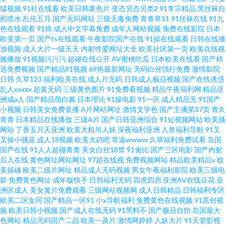
猛视频
91社在线看
欧美日韩黄色片
变态另态另类2
91李宗精品
黑丝袜自
慰喷水
乱伦五月
国产无码网站
三级无毒免费
青青草51
91丝袜在线
91九
色在线观看
91插
成人中文字幕免费
成年人网站视频
免费在线影院
日本
欧美第一页
国产ts在线观看
午夜影院国产在线
91操在线观看
日韩在线播
放视频
成人大片一级天天
内射性爱网址大全
欧美社区第一页
欧美在线视
频播放
91视频污污污
超碰在线公开
AV蜜桃吃瓜
日本欧美在线看
国产精
选免费视频
国产精品91视频
69热最新网址
无码白丝强行免费
激情影院
日韩
久草123
福利欧美在线
成人片无码
日韩成人极品视频
国产在线诱惑
乱人xxxxx
超黄无码
三级黄色图片
91免费看视频
精品午夜福利网
精品亚
洲成a人
国产精品萌白酱
日本理论
91操电影
91一区
成人精品无
91国产
小视频
日韩美女免费直播
A片网站网址
激情文学色
国产主播第37页
青久
青青
日本精品在线播放
三级A片
国产日韩亚洲综合
91短视频网站
欧美骚
网站
丁香五月天亚洲
欧美大粗吊人妖
深夜福利亚洲
人兽福利导航
91叉
叉操小骚逼
成人18视频
欧美大鸡吧
草逼wwww
久草福利免费试看
岛国
国产在线
91人人超碰青青
美女白丝18禁
91肏比
国产三区电影
国产内射
后入在线
黄色网址网站网址
97超在线视
免费视频网站
精品欧美精品v
欧
美操碰
欧美二级片网址
精品成人无码视频
男女午夜福利影院
欧美三级电
影
免费黄色网址
成年版快手
日韩福利无码
四虎四房
亚洲AV在线豆花
亚
洲区成人
美女黄片免费观看
三级网站视频网
成人日韩精品
日韩福利专区
欧美二区女同
国产精品一区91
小x导航福利
免费黄色在线视频
91原创视
频
欧美日韩小视频
国产成人在线无码
91黑料不
国产极品自拍
岛国最大
色网站
精品无码国产二品
欧美一及片
激情网婷婷
人妖大片
91天堂影视