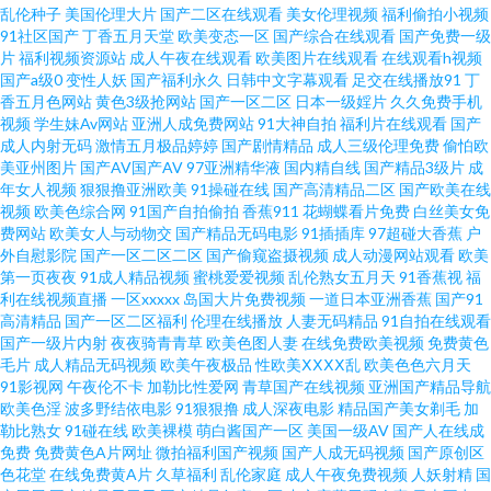
乱伦种子
美国伦理大片
国产二区在线观看
美女伦理视频
福利偷拍小视频
91社区国产
丁香五月天堂
欧美变态一区
国产综合在线观看
国产免费一级
源92 亚洲丝袜足交 日韩三级在线播放 91黄色91刺激 成人网址 一级av91日韩
片
福利视频资源站
成人午夜在线观看
欧美图片在线观看
在线观看h视频
国产a级0
变性人妖
国产福利永久
日韩中文字幕观看
足交在线播放91
丁
www91男人 欧美性网 91干看片逼爽爽淫绳子 福利91 91老司机精品视频 老
香五月色网站
黄色3级抢网站
国产一区二区
日本一级婬片
久久免费手机
视频
学生妹Av网站
亚洲人成免费网站
91大神自拍
福利片在线观看
国产
成人内射无码
激情五月极品婷婷
国产剧情精品
成人三级伦理免费
偷怕欧
司机午夜开放 1024美女视频 传媒视频网站 91国产白丝极品精品 国产精品久
美亚州图片
国产AV国产AV
97亚洲精华液
国内精自线
国产精品3级片
成
年女人视频
狠狠撸亚洲欧美
91操碰在线
国产高清精品二区
国产欧美在线
久孕妇 亚洲先锋电影 成人亚洲国产欧美 欧美一区二区无码免费 亚洲自蔚 超
视频
欧美色综合网
91国产自拍偷拍
香蕉911
花蝴蝶看片免费
白丝美女免
费网站
欧美女人与动物交
国产精品无码电影
91插插库
97超碰大香蕉
户
外自慰影院
国产一区二区二区
国产偷窥盗摄视频
成人动漫网站观看
欧美
碰最新在线91 国产在线买级一区 亚洲色情影视在线观看 欧美第一夜页 91熟
第一页夜夜
91成人精品视频
蜜桃爱爱视频
乱伦熟女五月天
91香蕉视
福
利在线视频直播
一区xxxxx
岛国大片免费视频
一道日本亚洲香蕉
国产91
女一区 东方AV在线观看 青娱乐91在线 91pron视频w 超碰人妻99 91露脸双飞
高清精品
国产一区二区福利
伦理在线播放
人妻无码精品
91自拍在线观看
国产一级片内射
夜夜骑青青草
欧美色图人妻
在线免费欧美视频
免费黄色
毛片
成人精品无码视频
欧美午夜极品
性欧美ⅩⅩⅩⅩ乱
欧美色色六月天
激情婷婷网 日韩在线精品在线 91啦中文字幕 91最新在线精品视频 久久国产
91影视网
午夜伦不卡
加勒比性爱网
青草国产在线视频
亚洲国产精品导航
欧美色淫
波多野结依电影
91狠狠撸
成人深夜电影
精品国产美女剃毛
加
欧洲 日日射福利导航 91男人视频 成人综合网站在线观看 在线播放的AV网站
勒比熟女
91碰在线
欧美裸模
萌白酱国产一区
美国一级AV
国产人在线成
免费
免费黄色A片网址
微拍福利国产视频
国产人成无码视频
国产原创区
色花堂
在线免费黄A片
久草福利
乱伦家庭
成人午夜免费视频
人妖射精
国
91碰人人 91熟女视领 国产视屏91区 91V在线 福利姬导航 91国产精品在线看