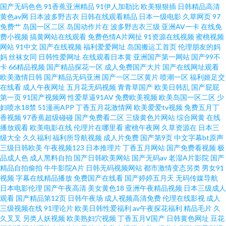
国产无码色色
91香蕉亚洲精品
91伊人加勒比
欧美狠狠插
日韩精品高清
黄色av网
日本波多野吉衣
日韩在线观看精品
日本一级电影
久草网页
97
久艹久艹精品在线 五月花av 91色情主站 国产91原创视频综合 欧美黄色网 伊
免费艹
岛国一区二区
岛国动作片在
波多野吉衣三级
亚洲AV一卡
在线免
费小视频
搞黄网站在线观看
免费色情A片网扯
91资源在线视频
蜜桃视频
网站
91中文
国产在线视频
福利爱爱网址
岛国搬运工首页
伦理朋友的妈
人精品大香蕉 91在线麻豆猫 欧美色sss 丁香五月日韩 午夜寂寞看成人 91永
妈
丝袜女同
日韩性爱网址
在线观看日本黄
亚洲国产第一网站
国产99不
卡
66精品视频
国产精品探花一区
成人免费国产大片
国产在线网址观看
久免费观看 欧美不卡欧美 宅男看片网站 www久久come 一区二区伦理剧 黄
欧美激情日韩
国产精品无码亚洲
国产一区二区黄片
喷潮一区
福利姬足交
在线看
成人午夜网址
五月花无码视频
青青草国产
欧美日韩乱
国产屁屁
第一页
91国产视频网
性爱草逼91AV
免费欧美视频
欧美岛国一区二区
少
色三级网 五月天午夜影院 AV加勒日欧 91超碰在线人人操 变态国产香蕉伊人
妇喷水18禁
51漫画APP
丁香五月花激情网
欧美爱爱tv视频
免费五月丁
香视频
97香蕉超级碰碰
国产免费看二区
三级黄色片网站
综合网黄
在线
网 狼人综干 天堂BTAV在线 人妖人妖 国产91页 综合狠狠操 日本性愛在綫一本
播放观看
欧美电影在线
伦理片在哪里看
蜜桃午夜网
久草资源在
日本三
级大全
久久福利
福利所导航视频
成人片免费
国产第9页
中文字幕bt原声
三级日韩欧美
午夜视频123
日本推理片
丁香五月网站
国产免费看视频
极
道 超碰人人熟女 中文字暮人妻一区二区 九一视频传媒精品 91喷水视频 少妇
品成人色
成人黑料自拍
国产日韩欧美网站
国产无码av
老湿A片影院
国产
精品自拍偷拍
牛牛影院A片
日韩无码视频网站
都市激情变态另类
男女91
影院 91九色双飞 豆花视频网站免费吃瓜 免费东方AV 91视频区 免费男女午男
视频
字幕在线精品播放
免费国产在线看
国产婷婷五月天
无码传媒导航
日本电影伦理
国产午夜高清
美女黄色18
亚洲午夜精品视频
日本三级成人
观看
国产精品第12页
日韩午夜场
成人视频高清免费
伦理在线影视
成人
女网址 国产传媒91在线播放 无码视频二区 97啪啪 欧美亚洲日韩国产 91超碰
三级视频在线
91理论片
欧美日韩性爱福利
av午夜探花福利
精品毛片
久
久叉叉
另类人妖视频
欧美熟妇穴视频
丁香五月V国产
日韩黄色网址
豆花
在线网站 亚洲美女91网站 www五月天cn 欧美人×Ⅹzozo特 91色日网 日韩另