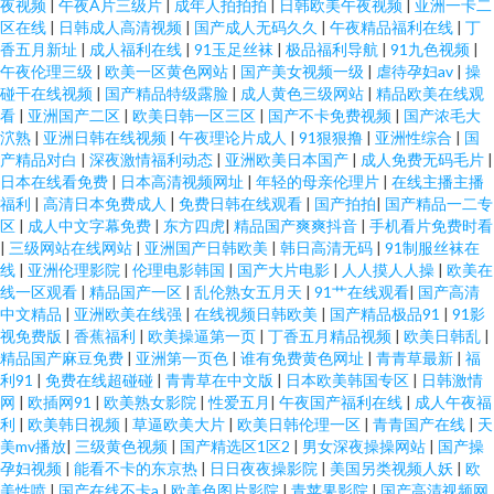
夜视频
|
午夜A片三级片
|
成年人拍拍拍
|
日韩欧美午夜视频
|
亚洲一卡二
区在线
|
日韩成人高清视频
|
国产成人无码久久
|
午夜精品福利在线
|
丁
香五月新址
|
成人福利在线
|
91玉足丝袜
|
极品福利导航
|
91九色视频
|
午夜伦理三级
|
欧美一区黄色网站
|
国产美女视频一级
|
虐待孕妇av
|
操
碰干在线视频
|
国产精品特级露脸
|
成人黄色三级网站
|
精品欧美在线观
看
|
亚洲国产二区
|
欧美日韩一区三区
|
国产不卡免费视频
|
国产浓毛大
泬熟
|
亚洲日韩在线视频
|
午夜理论片成人
|
91狠狠撸
|
亚洲性综合
|
国
产精品对白
|
深夜激情福利动态
|
亚洲欧美日本国产
|
成人免费无码毛片
|
日本在线看免费
|
日本高清视频网址
|
年轻的母亲伦理片
|
在线主播主播
福利
|
高清日本免费成人
|
免费日韩在线观看
|
国产拍拍
|
国产精品一二专
区
|
成人中文字幕免费
|
东方四虎
|
精品国产爽爽抖音
|
手机看片免费时看
|
三级网站在线网站
|
亚洲国产日韩欧美
|
韩日高清无码
|
91制服丝袜在
线
|
亚洲伦理影院
|
伦理电影韩国
|
国产大片电影
|
人人摸人人操
|
欧美在
线一区观看
|
精品国产一区
|
乱伦熟女五月天
|
91艹在线观看
|
国产高清
中文精品
|
亚洲欧美在线强
|
在线视频日韩欧美
|
国产精品极品91
|
91影
视免费版
|
香蕉福利
|
欧美操逼第一页
|
丁香五月精品视频
|
欧美日韩乱
|
精品国产麻豆免费
|
亚洲第一页色
|
谁有免费黄色网址
|
青青草最新
|
福
利91
|
免费在线超碰碰
|
青青草在中文版
|
日本欧美韩国专区
|
日韩激情
网
|
欧插网91
|
欧美熟女影院
|
性爱五月
|
午夜国产福利在线
|
成人午夜福
利
|
欧美韩日视频
|
草逼欧美大片
|
欧美日韩伦理一区
|
青青国产在线
|
天
美mv播放
|
三级黄色视频
|
国产精选区1区2
|
男女深夜操操网站
|
国产操
孕妇视频
|
能看不卡的东京热
|
日日夜夜操影院
|
美国另类视频人妖
|
欧
美性喷
|
国产在线不卡a
|
欧美色图片影院
|
青苹果影院
|
国产高清视频网