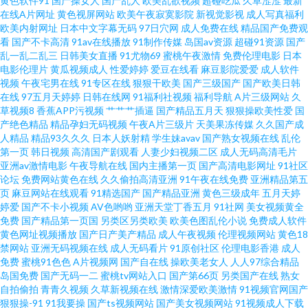
黄色软件91
国产操女人
国产乱人
欧美乱欲视频
超碰吃瓜
久草涩涩
最新
在线A片网址
黄色视屏网站
欧美午夜寂寞影院
新视觉影视
成人写真福利
欧美内射网址
日本中文字幕无码
97日穴网
成人免费在线
精品国产免费观
看 五月深爱婷婷三区 wwwsss黄色视频 免费成人网站在线观看 91黑丝黑料在
看
国产不卡高清
91av在线播放
91制作传媒
岛国av资源
超碰91资源
国产
乱一乱二乱三
日韩美女直播
91尤物69
蜜桃午夜激情
免费伦理电影
日本
线观看 东方AV在线最新地址 老司机亚洲福利 影音先锋一父3女 欧美亚洲另类
电影伦理片
黄瓜视频成人
性爱婷婷
爱豆在线看
麻豆影院爱爱
成人软件
视频
午夜宅男在线
91专区在线
狠狠干欧美
国产三级国产
国产欧美日韩
在线
97五月天婷婷
日韩在线网
91福利社视频
福利导航
A片三级网站
久
在线 91p最新网址 国产在线色情 影音先锋91AV 国产avv福利播放 天堂色情网
草视频8
香蕉APP污视频
艹艹艹插逼
国产精品五月天
狠狠操欧美性爱
国
产绝色精品
精品孕妇无码视频
午夜A片三级片
天美果冻传媒
久久国产成
97在线资源 91经典视频播放 伊人大久av 97在线精品视频 欧美精品久久天 91
人精品
精品93久久久
日本人妖射精
学生妹avav
国产熟女视频在线
乱伦
第一页
韩日视频
高清国产剧观看
人妻少妇视频二区
成人无码高清毛片
亚洲av激情电影
午夜导航在线
国内主播第一页
国产高清电影网址
91社区
网站不用下载免费 精品国产人妻在线 色图肏肏肏 国内产品免费观看 亚洲干
论坛
免费网站黄色在线
久久偷拍高清亚洲
91午夜在线免费
亚洲精品第五
页
麻豆网站在线观看
91精选国产
国产精品亚洲
黄色三级成年
五月天婷
逼视频 91香蕉在线播放 国产AV91 欧美1级黄色片 91精品丝袜高跟 久草免费
婷爱
国产不卡小视频
AV色哟哟
亚洲天堂丁香五月
91社网
美女视频黄全
免费
国产精品第一页国
另类区另类欧美
欧美色图乱伦小说
免费成人软件
黄色网址视频播放
国产日产美产精品
成人午夜视频
伦理视频网站
黄色18
资源站 91看片婬黄大片在看 论理视频 91探花精 色女人的天堂网 九一久久精
禁网站
亚洲无码视频在线
成人无码看片
91原创社区
伦理电影香港
成人
免费
蜜桃91色色
A片视频网
国产自在线
操欧美老女人
人人97综合精品
品 尤物一区在线视频 91在线观看视频www 中文字幕的91 国产婷婷自拍 先锋
岛国免费
国产无码一二
蜜桃tv网站入口
国产第66页
另类国产在线
熟女
自拍偷拍
青青久视频
久草新视频在线
激情深爱欧美激情
91视频官网国产
狠狠操-91
91我要操
国产ts视频网站
国产美女视频网站
91视频成人下载
资源色色 wwwcom黄 极品国产美女91视屏 91操碰免费视频t 操欧美老女人