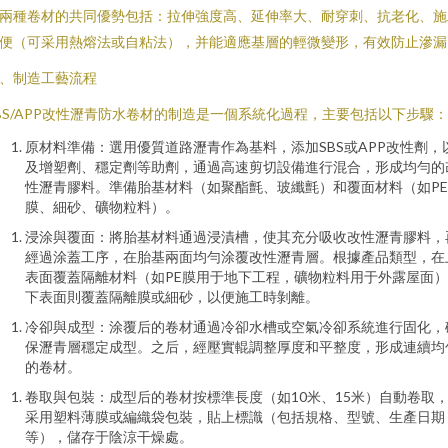
兩種卷材的共同優勢包括：拉伸強度高、延伸率大、耐穿刺、抗老化、施
便（可采用熱熔法或自粘法），并能適應基層的輕微變形，有效防止滲漏
、制造工藝流程
BS/APP改性瀝青防水卷材的制造是一個系統化過程，主要包括以下步驟：
原材料準備：選用優質道路瀝青作為基料，添加SBS或APP改性劑，
及增塑劑、穩定劑等助劑，通過高速剪切設備進行混合，形成均勻的
性瀝青膠料。準備胎基材料（如聚酯氈、玻纖氈）和覆面材料（如PE
膜、細砂、礦物粒料）。
浸涂與覆面：將胎基材料通過浸漬槽，使其充分吸收改性瀝青膠料，
經過涂蓋工序，在胎基兩面均勻涂覆改性瀝青層。根據產品類型，在
表面覆蓋隔離材料（如PE膜用于地下工程，礦物粒料用于外露屋面
下表面則覆蓋隔離膜或細砂，以便施工時剝離。
冷卻與成型：涂覆后的卷材通過冷卻水槽或空氣冷卻系統進行固化，
保瀝青層穩定成型。之后，經壓實輥調整厚度和平整度，形成連續均
的卷材。
卷取與包裝：成型后的卷材按標準長度（如10米、15米）自動卷取
采用塑料薄膜或編織袋包裝，貼上標識（包括規格、型號、生產日期
等），儲存于陰涼干燥處。