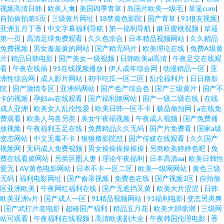
视频高清日韩
|
欧美人禽
|
美国四季青草
|
岛国片欧美一级毛
|
草逼com
|
自拍偷拍第5页
|
三级黄片网址
|
18禁黄色影院
|
国产青草
|
91狼友视频
|
亚洲五月丁香
|
中文字幕福利导航
|
第一福利导航
|
麻豆蜜桃视频
|
草逼
第一页
|
高清足球免费观看
|
久久色宗合
|
日本精品视频网站
|
久久精品
免费视频
|
男女羞羞黄的网站
|
国产精无码片
|
欧美理论在线
|
免费A级黄
片
|
精品日韩电影
|
国产美女一级视频
|
日韩欧美al高清
|
午夜足交在线观
看
|
午夜在线插
|
91在线视频播放
|
伊人成年综合网
|
动漫精品一区
|
亚
洲性综合网
|
成人影片网站
|
初中吃瓜一区二区
|
乱伦福利片
|
日日撸影
院
|
国产激情专区
|
亚洲码网站
|
国产色产综合色
|
国产三级黄片
|
国产不
卡的视频
|
孕妇av在线观看
|
国产福利姬网站
|
国产一级二级在线
|
在线
成人亚洲
|
欧美女人乱伦性爱
|
欧美日韩一区不卡
|
极品偷拍网
|
a在线免
费观看
|
欧美人与兽另类
|
美女午夜福视频
|
午夜成人视频
|
国产免费播
放视频
|
午夜福利玉足在线
|
免费精品久久无码
|
国产片免费看
|
国家a级
变态网站
|
中文无毒不卡
|
狠狠撸影院怼
|
国产传媒在线观看
|
久久国产
视频网
|
无码成人免费视频
|
男女操操操操操操
|
另类欧美婷婷色吧
|
免
费在线看黄网站
|
另类区图人妻
|
理论午夜福利
|
日本高清aa
|
欧美日韩性
爱无
|
AV黄色电影网站
|
日本不卡一区二区
|
欧美一级网网站
|
黄色三级
无码
|
福利电影网址
|
国产偷录视频
|
免费色在线
|
国产视频1区
|
自拍偷
区亚洲欧美
|
午夜网红福利在线
|
国产无遮挡又黄
|
欧美大片涩涩
|
日韩
欧美亚洲v片
|
国产成人一区
|
91精品视频网站
|
91福利电影
|
变态另类爽
|
国产武打片老电影
|
超碰国产福利
|
精品五月花
|
欧美大胆喷潮
|
三级网
站可观看
|
午夜福利在线视频
|
高清欧美剧大全
|
午夜韩国伦理电影
|
香