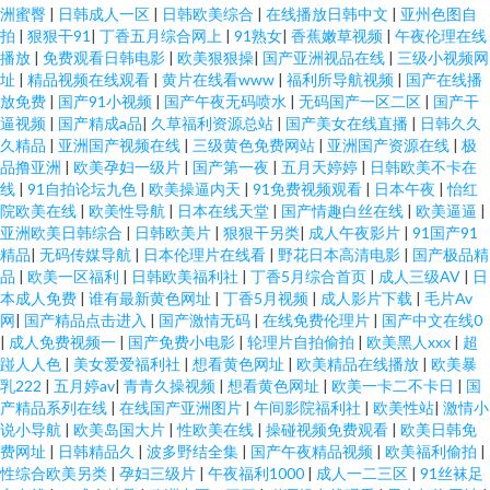
洲蜜臀
|
日韩成人一区
|
日韩欧美综合
|
在线播放日韩中文
|
亚州色图自
拍
|
狠狠干91
|
丁香五月综合网上
|
91熟女
|
香蕉嫩草视频
|
午夜伦理在线
播放
|
免费观看日韩电影
|
欧美狠狠操
|
国产亚洲视品在线
|
三级小视频网
址
|
精品视频在线观看
|
黄片在线看www
|
福利所导航视频
|
国产在线播
放免费
|
国产91小视频
|
国产午夜无码喷水
|
无码国产一区二区
|
国产干
逼视频
|
国产精成a品
|
久草福利资源总站
|
国产美女在线直播
|
日韩久久
久精品
|
亚洲国产视频在线
|
三级黄色免费网站
|
亚洲国产资源在线
|
极
品撸亚洲
|
欧美孕妇一级片
|
国产第一夜
|
五月天婷婷
|
日韩欧美不卡在
线
|
91自拍论坛九色
|
欧美操逼内天
|
91免费视频观看
|
日本午夜
|
怡红
院欧美在线
|
欧美性导航
|
日本在线天堂
|
国产情趣白丝在线
|
欧美逼逼
|
亚洲欧美日韩综合
|
日韩欧美片
|
狠狠干另类
|
成人午夜影片
|
91国产91
精品
|
无码传媒导航
|
日本伦理片在线看
|
野花日本高清电影
|
国产极品精
品
|
欧美一区福利
|
日韩欧美福利社
|
丁香5月综合首页
|
成人三级AV
|
日
本成人免费
|
谁有最新黄色网址
|
丁香5月视频
|
成人影片下载
|
毛片Av
网
|
国产精品点击进入
|
国产激情无码
|
在线免费伦理片
|
国产中文在线0
|
成人免费视频一
|
国产免费小电影
|
轮理片自拍偷拍
|
欧美黑人xxx
|
超
踫人人色
|
美女爱爱福利社
|
想看黄色网址
|
欧美精品在线播放
|
欧美暴
乳222
|
五月婷av
|
青青久操视频
|
想看黄色网址
|
欧美一卡二不卡日
|
国
产精品系列在线
|
在线国产亚洲图片
|
午间影院福利社
|
欧美性站
|
激情小
说小导航
|
欧美岛国大片
|
性欧美在线
|
操碰视频免费观看
|
欧美日韩免
费网址
|
日韩精品久
|
波多野结全集
|
国产午夜精品视频
|
欧美福利偷拍
|
性综合欧美另类
|
孕妇三级片
|
午夜福利1000
|
成人一二三区
|
91丝袜足